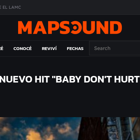
A DE ÉPOCA EN FORMA DE DISCO
O ÁLBUM
PAÍS: EL ENSAYO
 EL LAMC
EÉ
CONOCÉ
REVIVÍ
FECHAS
NUEVO HIT "BABY DON'T HURT