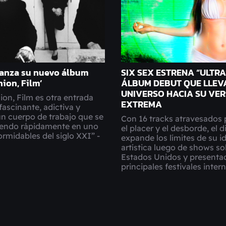
 lanza su nuevo álbum
SIX SEX ESTRENA “ULTRA”
hion, Film’
ÁLBUM DEBUT QUE LLEV
UNIVERSO HACIA SU VER
ion, Film es otra entrada
EXTREMA
fascinante, adictiva y
un cuerpo de trabajo que se
Con 16 tracks atravesados 
tiendo rápidamente en uno
el placer y el desborde, el d
ormidables del siglo XXI” -
expande los límites de su i
artística luego de shows so
Estados Unidos y presentac
principales festivales inter