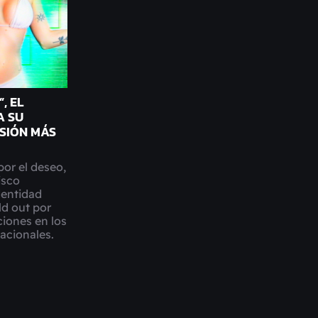
, EL
A SU
SIÓN MÁS
por el deseo,
isco
dentidad
ld out por
iones en los
nacionales.