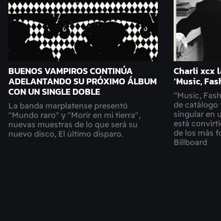
BUENOS VAMPIROS CONTINÚA
Charli xcx
ADELANTANDO SU PRÓXIMO ÁLBUM
‘Music, Fas
CON UN SINGLE DOBLE
“Music, Fash
de catálogo 
La banda marplatense presentó
singular en 
"Mundo raro" y "Morir en mi tierra",
está convir
nuevas muestras de lo que será su
de los más f
nuevo disco, El último disparo.
Billboard