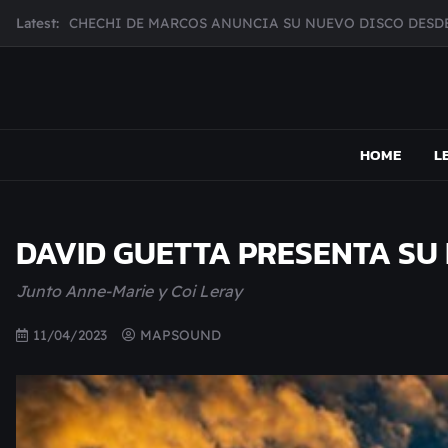
Skip
Latest:
MUJER CEBRA PRESENTA INHIBIDOR, UNA FOTOGRAFÍ
to
JULIANA GATTAS PRESENTA "SOY ASÍ"
content
MAR MARZO PRESENTA EFECTOS ADVERSOS SU NUEV
Broke Carrey se prepara para salir de gira en HIJO DEL 
MAPSOUND
Acá viven los shows
CHECHI DE MARCOS ANUNCIA SU NUEVO DISCO DESDE
HOME
L
DAVID GUETTA PRESENTA SU 
Junto Anne-Marie y Coi Leray
11/04/2023
MAPSOUND