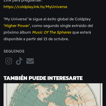
Link para preguardar:
https://coldplay.lnk.to/MyUniverse
‘My Universe’ le sigue al éxito global de Coldplay
‘Higher Power’
, como segundo single extraído del
próximo álbum
Music Of The Spheres
que estará
disponible a partir del 15 de octubre.
SEGUINOS
TAMBIÉN PUEDE INTERESARTE