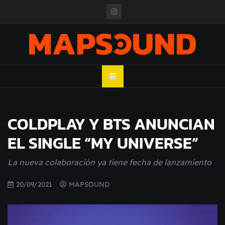
Skip
to
content
MAPSOUND
Acá viven los shows
COLDPLAY Y BTS ANUNCIAN
EL SINGLE “MY UNIVERSE”
La nueva colaboración ya tiene fecha de lanzamiento
20/09/2021
MAPSOUND