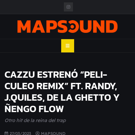
Skip
to
content
MAPSOUND
Acá viven los shows
CAZZU ESTRENÓ “PELI-
CULEO REMIX” FT. RANDY,
J.QUILES, DE LA GHETTO Y
ÑENGO FLOW
Otro hit de la reina del trap
27/03/2023
MAPSOUND