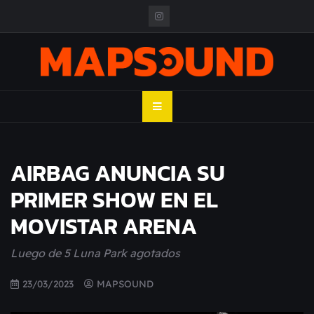
Skip
to
content
MAPSOUND
Acá viven los shows
AIRBAG ANUNCIA SU
PRIMER SHOW EN EL
MOVISTAR ARENA
Luego de 5 Luna Park agotados
23/03/2023
MAPSOUND