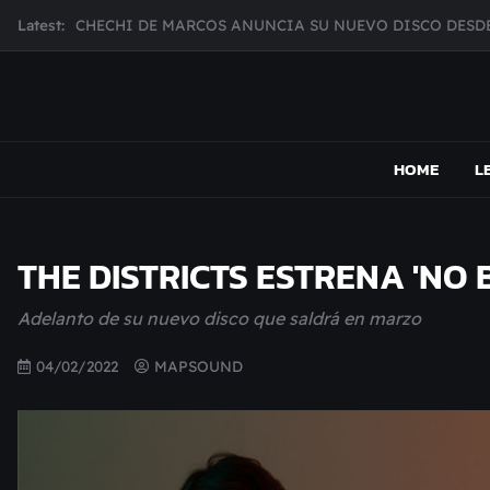
Skip
Latest:
CHECHI DE MARCOS ANUNCIA SU NUEVO DISCO DESDE
to
MUJER CEBRA PRESENTA INHIBIDOR, UNA FOTOGRAFÍ
content
JULIANA GATTAS PRESENTA "SOY ASÍ"
MAR MARZO PRESENTA EFECTOS ADVERSOS SU NUEV
MAPSOUND
Acá viven los shows
Broke Carrey se prepara para salir de gira en HIJO DEL 
HOME
L
THE DISTRICTS ESTRENA 'NO 
Adelanto de su nuevo disco que saldrá en marzo
04/02/2022
MAPSOUND