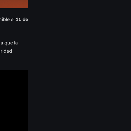
nible el
11 de
a que la
uridad