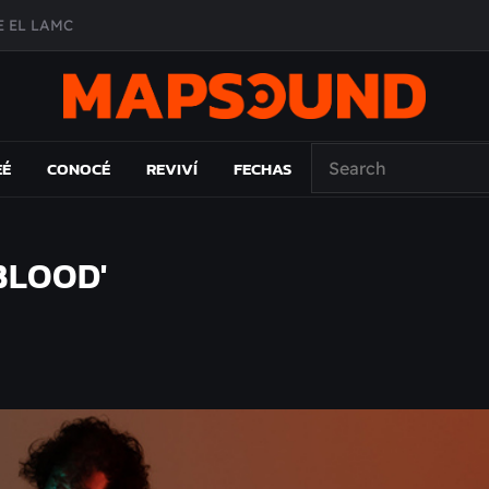
 EL LAMC
A DE ÉPOCA EN FORMA DE DISCO
O ÁLBUM
PAÍS: EL ENSAYO
EÉ
CONOCÉ
REVIVÍ
FECHAS
BLOOD'