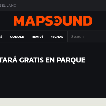
 EL LAMC
A DE ÉPOCA EN FORMA DE DISCO
O ÁLBUM
PAÍS: EL ENSAYO
EÉ
CONOCÉ
REVIVÍ
FECHAS
TARÁ GRATIS EN PARQUE