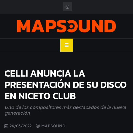
Skip
to
content
MAPSOUND
Acá viven los shows
CELLI ANUNCIA LA
PRESENTACIÓN DE SU DISCO
EN NICETO CLUB
Uno de los compositores más destacados de la nueva
generación
24/03/2022
MAPSOUND