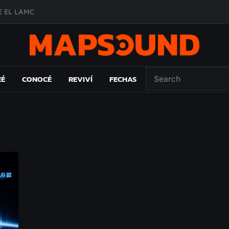
 EL LAMC
A DE ÉPOCA EN FORMA DE DISCO
O ÁLBUM
PAÍS: EL ENSAYO
EÉ
CONOCÉ
REVIVÍ
FECHAS