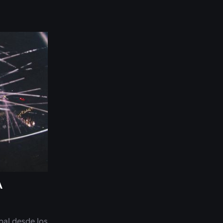
A
bal desde los