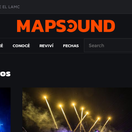
A DE ÉPOCA EN FORMA DE DISCO
O ÁLBUM
PAÍS: EL ENSAYO
EÉ
CONOCÉ
REVIVÍ
FECHAS
ros