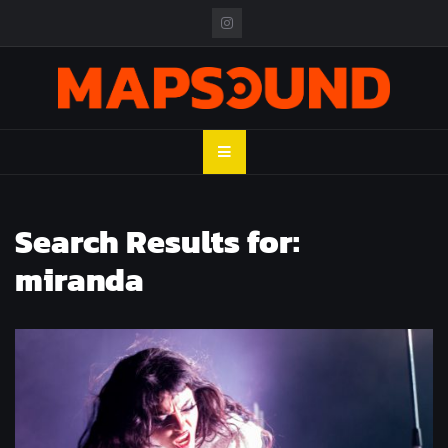
Skip
to
content
MAPSOUND
Acá viven los shows
Search Results for:
miranda