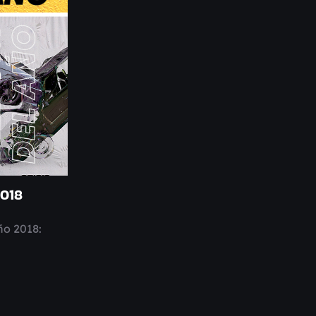
018
ño 2018: