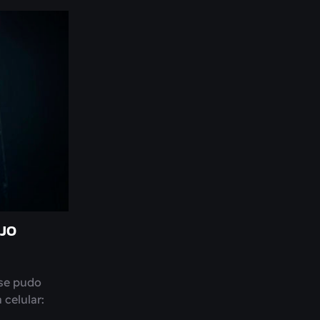
EJO
 se pudo
 celular: