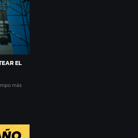
TEAR EL
iempo más