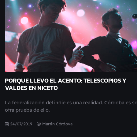
PORQUE LLEVO EL ACENTO: TELESCOPIOS Y
VALDES EN NICETO
La federalización del indie es una realidad. Córdoba es s
otra prueba de ello.
24/07/2019
Martin Córdova