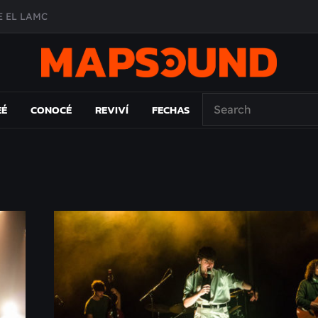
 EL LAMC
A DE ÉPOCA EN FORMA DE DISCO
O ÁLBUM
PAÍS: EL ENSAYO
EÉ
CONOCÉ
REVIVÍ
FECHAS