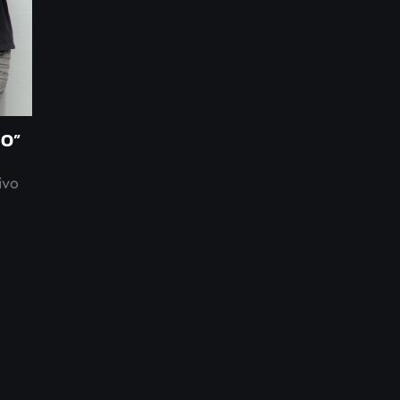
RO”
ivo