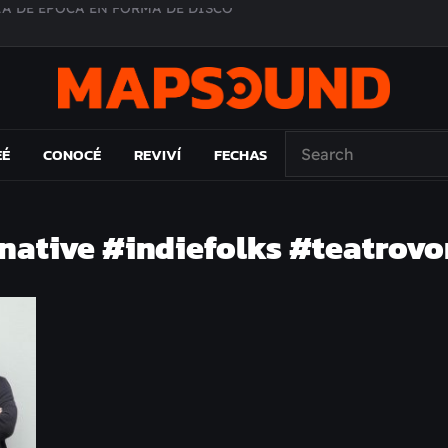
O ÁLBUM
PAÍS: EL ENSAYO
 EL LAMC
EÉ
CONOCÉ
REVIVÍ
FECHAS
ative #indiefolks #teatrovo