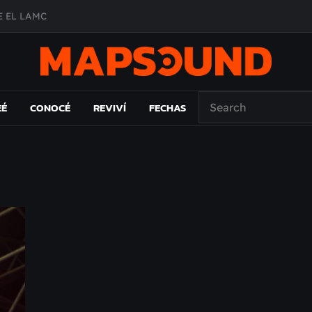
 EL LAMC
A DE ÉPOCA EN FORMA DE DISCO
O ÁLBUM
PAÍS: EL ENSAYO
EÉ
CONOCÉ
REVIVÍ
FECHAS