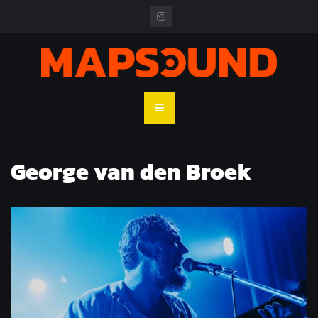
Skip
to
content
MAPSOUND
Acá viven los shows
George van den Broek