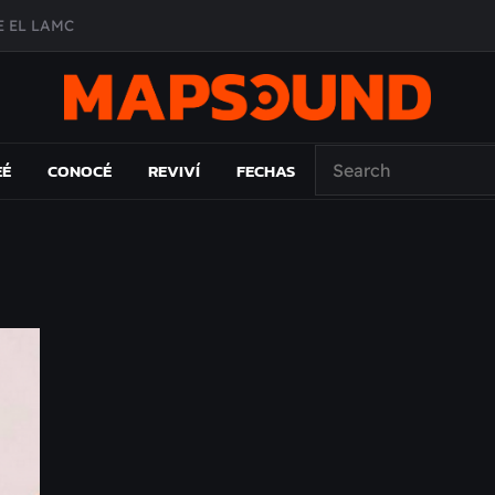
 EL LAMC
A DE ÉPOCA EN FORMA DE DISCO
O ÁLBUM
PAÍS: EL ENSAYO
EÉ
CONOCÉ
REVIVÍ
FECHAS