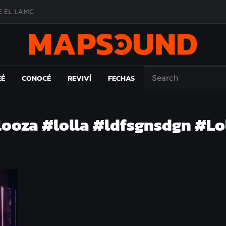
 EL LAMC
A DE ÉPOCA EN FORMA DE DISCO
O ÁLBUM
PAÍS: EL ENSAYO
EÉ
CONOCÉ
REVIVÍ
FECHAS
looza #lolla #ldfsgnsdgn #L