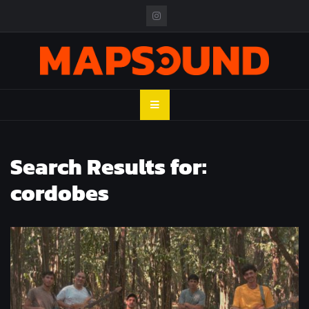
Skip
to
content
MAPSOUND
Acá viven los shows
Search Results for:
cordobes